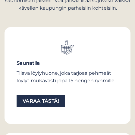
saunomisen jälkeen voit jatkaa iltaa sujuvasti vaikka
kävellen kaupungin parhaisiin kohteisiin.
Saunatila
Tilava löylyhuone, joka tarjoaa pehmeät
löylyt mukavasti jopa 15 hengen ryhmille.
VARAA TÄSTÄ!